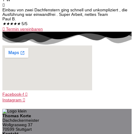
Einbau von zwei Dachfenstern ging schnell und unkompliziert , die
Ausführung war einwandfrei . Super Arbeit, nettes Team
Paul B.
★
★
★
★
★
5/5
Termin vereinbaren
Facebook-f
Instagram
Thomas Korte
Dachdeckermeister
Wollgrasweg 37
70599 Stuttgart
Kontakt